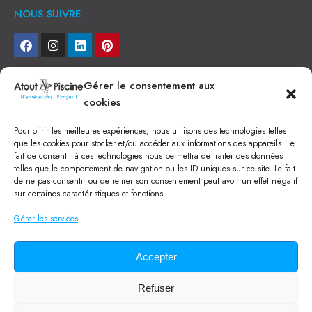
NOUS SUIVRE
NEWSLETTER
Gérer le consentement aux
cookies
Je veux recevoir toute l'actu
Pour offrir les meilleures expériences, nous utilisons des technologies telles
NOS SERVICES
que les cookies pour stocker et/ou accéder aux informations des appareils. Le
fait de consentir à ces technologies nous permettra de traiter des données
Construction de piscine béton à Narbonne
telles que le comportement de navigation ou les ID uniques sur ce site. Le fait
Piscine coque à Narbonne
de ne pas consentir ou de retirer son consentement peut avoir un effet négatif
Acheter SPA à Narbonne
sur certaines caractéristiques et fonctions.
Pisciniste Narbonne
Magasin de piscine Lézignan
Gérer les services
Mini piscine
Terrassement à Narbonne
Location machine avec chauffeur
Balai Fairlocks
Accepter
Refuser
Tous droits réservés ©
2024
Atout Piscine