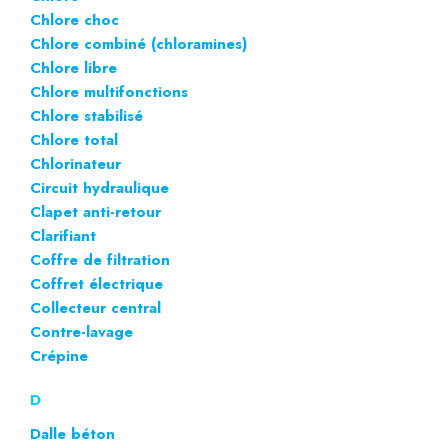
Chlore choc
Chlore combiné (chloramines)
Chlore libre
Chlore multifonctions
Chlore stabilisé
Chlore total
Chlorinateur
Circuit hydraulique
Clapet anti-retour
Clarifiant
Coffre de filtration
Coffret électrique
Collecteur central
Contre-lavage
Crépine
D
Dalle béton