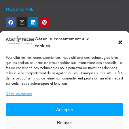
NOUS SUIVRE
NEWSLETTER
Gérer le consentement aux
cookies
Je veux recevoir toute l'actu
Pour offrir les meilleures expériences, nous utilisons des technologies telles
NOS SERVICES
que les cookies pour stocker et/ou accéder aux informations des appareils. Le
fait de consentir à ces technologies nous permettra de traiter des données
Construction de piscine béton à Narbonne
telles que le comportement de navigation ou les ID uniques sur ce site. Le fait
Piscine coque à Narbonne
de ne pas consentir ou de retirer son consentement peut avoir un effet négatif
Acheter SPA à Narbonne
sur certaines caractéristiques et fonctions.
Pisciniste Narbonne
Magasin de piscine Lézignan
Gérer les services
Mini piscine
Terrassement à Narbonne
Location machine avec chauffeur
Balai Fairlocks
Accepter
Refuser
Tous droits réservés ©
2024
Atout Piscine