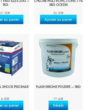
T PASTILLES 20G –
CHLORE MULTIFONCTIONS 71%
1KG
5KG OCEDIS
21.50
€
36.50
€
er au panier
Ajouter au panier
 SHOCK PISCIMAR
FLASH BROME POUDRE – 5KG
8.00
€
77.60
€
er au panier
Détails