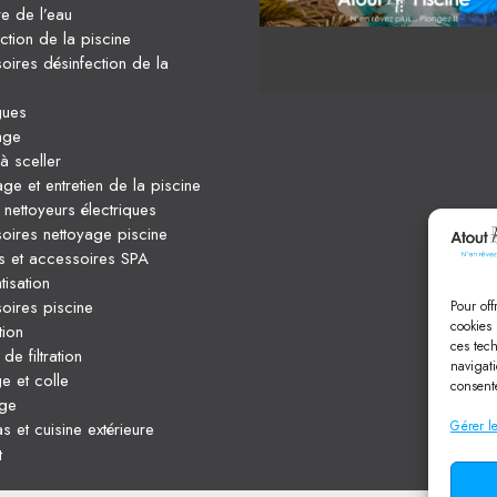
re de l’eau
ction de la piscine
oires désinfection de la
gues
age
à sceller
ge et entretien de la piscine
nettoyeurs électriques
oires nettoyage piscine
ts et accessoires SPA
isation
oires piscine
Pour off
cookies 
tion
ces tec
e filtration
navigati
ge et colle
consente
ge
Gérer le
s et cuisine extérieure
t