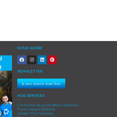
NOUS SUIVRE
NEWSLETTER
Je veux recevoir toute l'actu
NOS SERVICES
Construction de piscine béton à Narbonne
Piscine coque à Narbonne
Acheter SPA à Narbonne