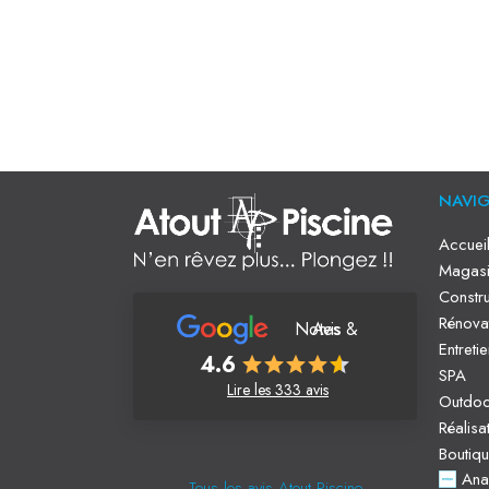
NAVI
Accuei
Magasi
Constru
Rénova
Notes & Avis
Entreti
4.6
SPA
Lire les 333 avis
Outdo
Réalisa
Boutiq
Ana
Tous les avis Atout Piscine