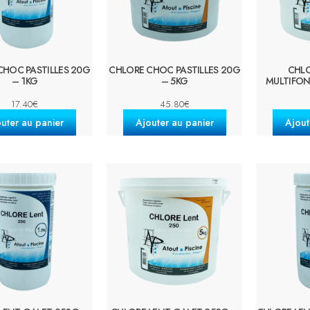
CHOC PASTILLES 20G
CHLORE CHOC PASTILLES 20G
CHLO
– 1KG
– 5KG
MULTIFON
17.40
€
45.80
€
uter au panier
Ajouter au panier
Ajout