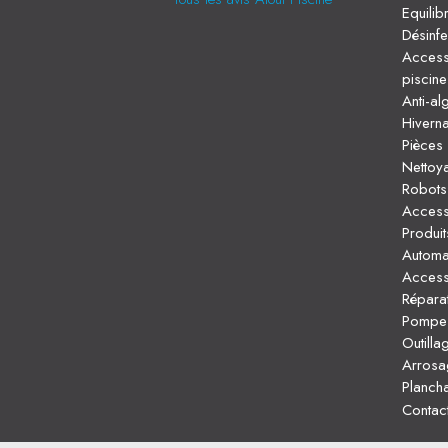
Equilib
Désinfe
Access
piscine
Anti-al
Hivern
Pièces 
Nettoya
Robots 
Access
Produi
Automat
Access
Répara
Pompe d
Outilla
Arrosa
Plancha
Contac