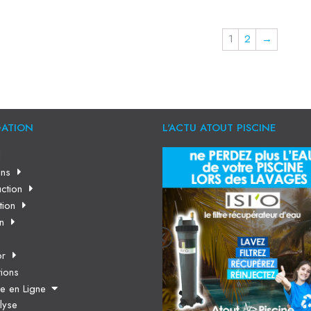
1
2
→
GATION
L'ACTU ATOUT PISCINE
l
ns
ction
tion
en
or
tions
ue en Ligne
lyse