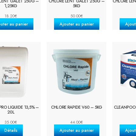
LENT GALET 250G –
CHLORE LENT GALET 250G –
CHLORE LEN
1,25KG
5KG
18.20
€
50.00
€
uter au panier
Ajouter au panier
Ajout
RO LIQUIDE 13,5% –
CHLORE RAPIDE V60 – 5KG
CLEANPOOL
20L
35.00
€
44.00
€
Détails
Ajouter au panier
Ajout