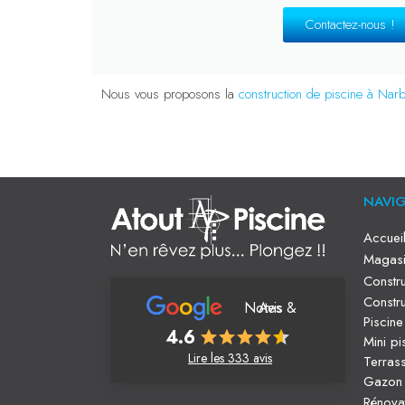
Contactez-nous !
Nous vous proposons la
construction de piscine à Nar
NAVI
Accuei
Magasi
Constru
Constru
Notes & Avis
Piscin
4.6
Mini pi
Lire les 333 avis
Terras
Gazon 
Rénova