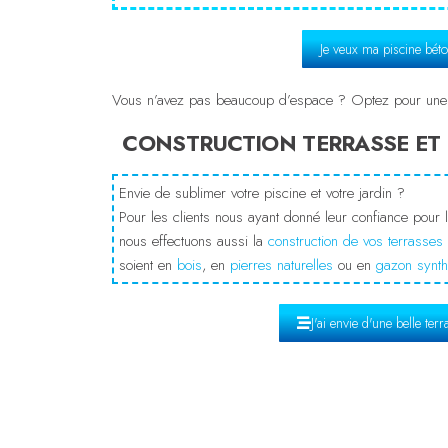
Je veux ma piscine bét
Vous n’avez pas beaucoup d’espace ? Optez pour un
CONSTRUCTION TERRASSE ET 
Envie de sublimer votre piscine et votre jardin ?
Pour les clients nous ayant donné leur confiance pour l
nous effectuons aussi la
construction de vos terrasses
soient en
bois
, en
pierres naturelles
ou en
gazon synth
J'ai envie d'une belle terr