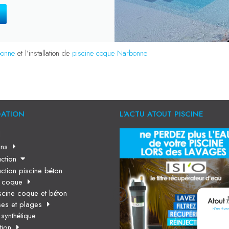
bonne
et l’installation de
piscine coque Narbonne
GATION
L'ACTU ATOUT PISCINE
l
ns
ction
ction piscine béton
e coque
scine coque et béton
ses et plages
synthétique
tion