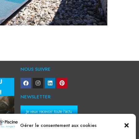
NOUS SUIVRE
NEWSLETTER
Je veux recevoir toute l'actu
Gérer le consentement aux cookies
NOS SERVICES
Construction de piscine béton à Narbonne