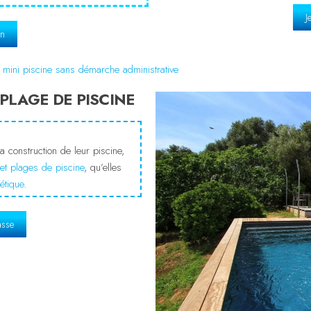
J
on
e
mini piscine sans démarche administrative
PLAGE DE PISCINE
a construction de leur piscine,
 et plages de piscine
, qu’elles
étique
.
asse