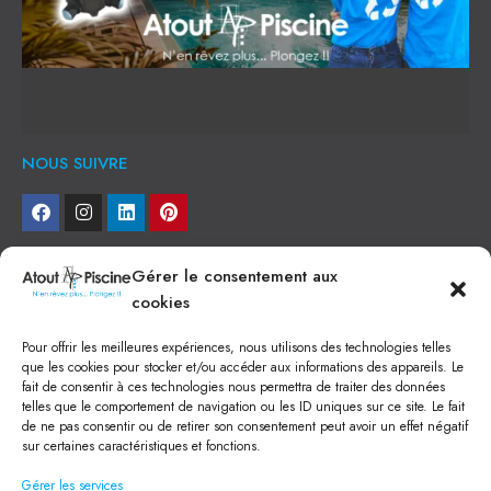
NOUS SUIVRE
NEWSLETTER
Gérer le consentement aux
cookies
Je veux recevoir toute l'actu
Pour offrir les meilleures expériences, nous utilisons des technologies telles
NOS SERVICES
que les cookies pour stocker et/ou accéder aux informations des appareils. Le
fait de consentir à ces technologies nous permettra de traiter des données
Construction de piscine béton à Narbonne
telles que le comportement de navigation ou les ID uniques sur ce site. Le fait
Piscine coque à Narbonne
de ne pas consentir ou de retirer son consentement peut avoir un effet négatif
Acheter SPA à Narbonne
sur certaines caractéristiques et fonctions.
Pisciniste Narbonne
Magasin de piscine Lézignan
Gérer les services
Mini piscine