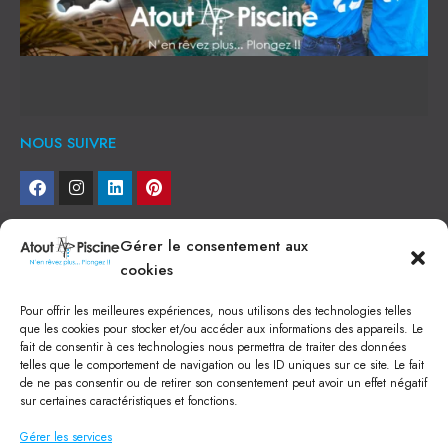
NOUS SUIVRE
NEWSLETTER
Gérer le consentement aux
cookies
Je veux recevoir toute l'actu
Pour offrir les meilleures expériences, nous utilisons des technologies telles
NOS SERVICES
que les cookies pour stocker et/ou accéder aux informations des appareils. Le
fait de consentir à ces technologies nous permettra de traiter des données
Construction de piscine béton à Narbonne
telles que le comportement de navigation ou les ID uniques sur ce site. Le fait
Piscine coque à Narbonne
de ne pas consentir ou de retirer son consentement peut avoir un effet négatif
Acheter SPA à Narbonne
sur certaines caractéristiques et fonctions.
Pisciniste Narbonne
Magasin de piscine Lézignan
Gérer les services
Mini piscine