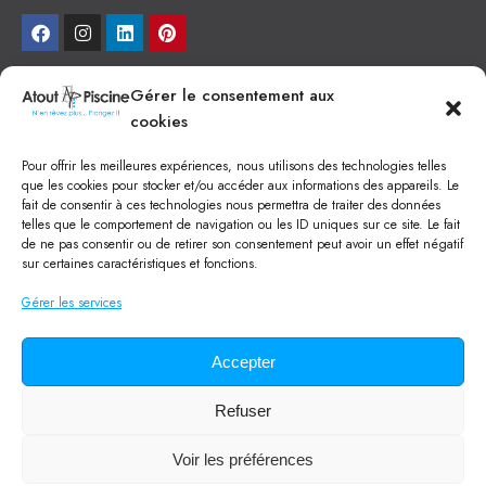
NEWSLETTER
Gérer le consentement aux
cookies
Je veux recevoir toute l'actu
Pour offrir les meilleures expériences, nous utilisons des technologies telles
NOS SERVICES
que les cookies pour stocker et/ou accéder aux informations des appareils. Le
fait de consentir à ces technologies nous permettra de traiter des données
Construction de piscine béton à Narbonne
telles que le comportement de navigation ou les ID uniques sur ce site. Le fait
Piscine coque à Narbonne
de ne pas consentir ou de retirer son consentement peut avoir un effet négatif
Acheter SPA à Narbonne
sur certaines caractéristiques et fonctions.
Pisciniste Narbonne
Magasin de piscine Lézignan
Gérer les services
Mini piscine
Terrassement à Narbonne
Location machine avec chauffeur
Balai Fairlocks
Accepter
Refuser
Tous droits réservés ©
2024
Atout Piscine
Qui sommes-nous ?
/
Mentions légales
/
Politique de confidentialité
/
Voir les préférences