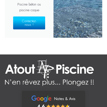
Piscine béton ou
piscine coque
Contactez-
nous !
Notes & Avis
4.6