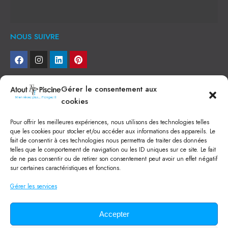
NOUS SUIVRE
NEWSLETTER
Gérer le consentement aux
cookies
Je veux recevoir toute l'actu
Pour offrir les meilleures expériences, nous utilisons des technologies telles
NOS SERVICES
que les cookies pour stocker et/ou accéder aux informations des appareils. Le
fait de consentir à ces technologies nous permettra de traiter des données
Construction de piscine béton à Narbonne
telles que le comportement de navigation ou les ID uniques sur ce site. Le fait
Piscine coque à Narbonne
de ne pas consentir ou de retirer son consentement peut avoir un effet négatif
Acheter SPA à Narbonne
sur certaines caractéristiques et fonctions.
Pisciniste Narbonne
Magasin de piscine Lézignan
Gérer les services
Mini piscine
Terrassement à Narbonne
Location machine avec chauffeur
Balai Fairlocks
Accepter