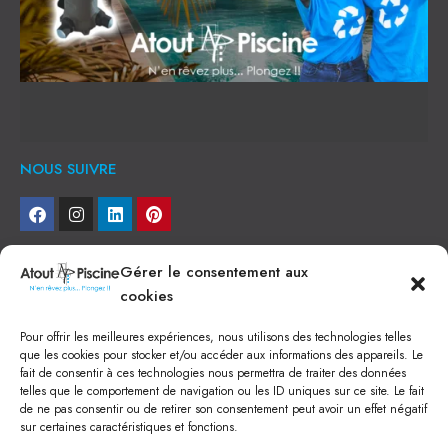
NOUS SUIVRE
NEWSLETTER
Gérer le consentement aux
cookies
Je veux recevoir toute l'actu
Pour offrir les meilleures expériences, nous utilisons des technologies telles
NOS SERVICES
que les cookies pour stocker et/ou accéder aux informations des appareils. Le
fait de consentir à ces technologies nous permettra de traiter des données
Construction de piscine béton à Narbonne
telles que le comportement de navigation ou les ID uniques sur ce site. Le fait
Piscine coque à Narbonne
de ne pas consentir ou de retirer son consentement peut avoir un effet négatif
Acheter SPA à Narbonne
sur certaines caractéristiques et fonctions.
Pisciniste Narbonne