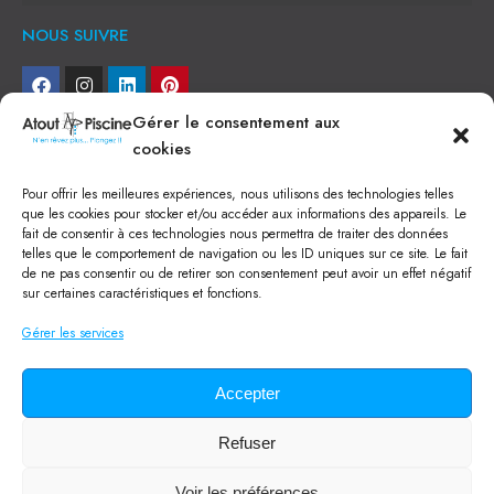
NOUS SUIVRE
Gérer le consentement aux
NEWSLETTER
cookies
Je veux recevoir toute l'actu
Pour offrir les meilleures expériences, nous utilisons des technologies telles
que les cookies pour stocker et/ou accéder aux informations des appareils. Le
fait de consentir à ces technologies nous permettra de traiter des données
NOS SERVICES
telles que le comportement de navigation ou les ID uniques sur ce site. Le fait
de ne pas consentir ou de retirer son consentement peut avoir un effet négatif
Construction de piscine béton à Narbonne
Piscine coque à Narbonne
sur certaines caractéristiques et fonctions.
Acheter SPA à Narbonne
Pisciniste Narbonne
Gérer les services
Magasin de piscine Lézignan
Mini piscine
Terrassement à Narbonne
Accepter
Location machine avec chauffeur
Balai Fairlocks
Refuser
Tous droits réservés ©
2024
Atout Piscine
Voir les préférences