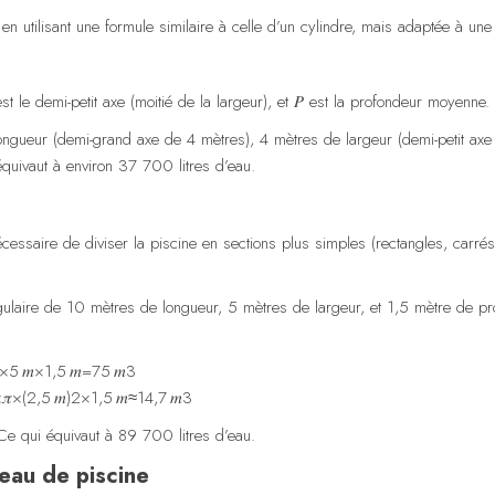
n utilisant une formule similaire à celle d’un cylindre, mais adaptée à une 
st le demi-petit axe (moitié de la largeur), et
𝑃
est la profondeur moyenne.
ngueur (demi-grand axe de 4 mètres), 4 mètres de largeur (demi-petit ax
quivaut à environ 37 700 litres d’eau.
nécessaire de diviser la piscine en sections plus simples (rectangles, carré
ulaire de 10 mètres de longueur, 5 mètres de largeur, et 1,5 mètre de pro
×5 𝑚×1,5 𝑚=75 𝑚3
×(2,5 𝑚)2×1,5 𝑚≈14,7 𝑚3
e qui équivaut à 89 700 litres d’eau.
eau de piscine