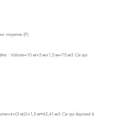
deur moyenne (P).
ètre :
Volume=10 𝑚×5 𝑚×1,5 𝑚=75 𝑚3
Ce qui
ume=𝜋×(3 𝑚)2×1,5 𝑚≈42,41 𝑚3
Ce qui équivaut à