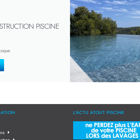
STRUCTION PISCINE
 coque
GATION
L'ACTU ATOUT PISCINE
l
ns
ction