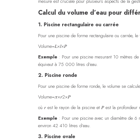
mesure est cruciale pour plusieurs aspects de la gestion
Calcul du volume d’eau pour diffé
1. Piscine rectangulaire ou carrée
Pour une piscine de forme rectangulaire ou carrée, le v
Volume=𝐿×𝑙×𝑃
Exemple
: Pour une piscine mesurant 10 mètres de 
équivaut à 75 000 litres d’eau.
2. Piscine ronde
Pour une piscine de forme ronde, le volume se calcule 
Volume=𝜋×𝑟2×𝑃
où
𝑟
est le rayon de la piscine et
𝑃
est la profondeur
Exemple
: Pour une piscine avec un diamètre de 6 
environ 42 410 litres d’eau.
3. Piscine ovale