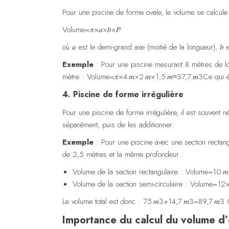
Pour une piscine de forme ovale, le volume se calcule e
Volume=𝜋×𝑎×𝑏×𝑃
où
𝑎
est le demi-grand axe (moitié de la longueur),
𝑏
e
Exemple
: Pour une piscine mesurant 8 mètres de lo
mètre :
Volume=𝜋×4 𝑚×2 𝑚×1,5 𝑚≈37,7 𝑚3
Ce qui é
4. Piscine de forme irrégulière
Pour une piscine de forme irrégulière, il est souvent 
séparément, puis de les additionner.
Exemple
: Pour une piscine avec une section rectang
de 2,5 mètres et la même profondeur :
Volume de la section rectangulaire :
Volume=10 𝑚
Volume de la section semi-circulaire :
Volume=12×
Le volume total est donc :
75 𝑚3+14,7 𝑚3=89,7 𝑚3
C
Importance du calcul du volume d’