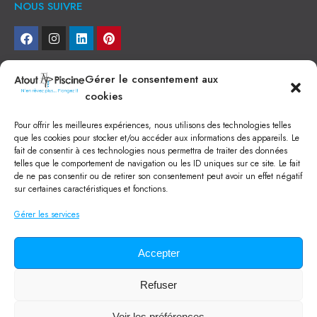
NOUS SUIVRE
NEWSLETTER
Gérer le consentement aux
cookies
Je veux recevoir toute l'actu
Pour offrir les meilleures expériences, nous utilisons des technologies telles
NOS SERVICES
que les cookies pour stocker et/ou accéder aux informations des appareils. Le
fait de consentir à ces technologies nous permettra de traiter des données
Construction de piscine béton à Narbonne
telles que le comportement de navigation ou les ID uniques sur ce site. Le fait
Piscine coque à Narbonne
de ne pas consentir ou de retirer son consentement peut avoir un effet négatif
Acheter SPA à Narbonne
sur certaines caractéristiques et fonctions.
Pisciniste Narbonne
Magasin de piscine Lézignan
Gérer les services
Mini piscine
Terrassement à Narbonne
Location machine avec chauffeur
Balai Fairlocks
Accepter
Refuser
Tous droits réservés ©
2024
Atout Piscine
Voir les préférences