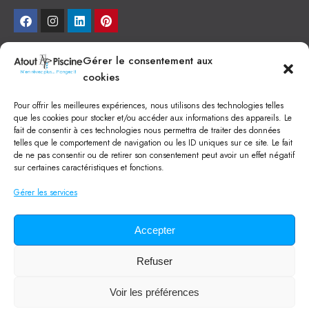
NEWSLETTER
Gérer le consentement aux
cookies
Je veux recevoir toute l'actu
Pour offrir les meilleures expériences, nous utilisons des technologies telles
NOS SERVICES
que les cookies pour stocker et/ou accéder aux informations des appareils. Le
fait de consentir à ces technologies nous permettra de traiter des données
Construction de piscine béton à Narbonne
telles que le comportement de navigation ou les ID uniques sur ce site. Le fait
Piscine coque à Narbonne
de ne pas consentir ou de retirer son consentement peut avoir un effet négatif
Acheter SPA à Narbonne
sur certaines caractéristiques et fonctions.
Pisciniste Narbonne
Magasin de piscine Lézignan
Gérer les services
Mini piscine
Terrassement à Narbonne
Location machine avec chauffeur
Balai Fairlocks
Accepter
Refuser
Tous droits réservés ©
2024
Atout Piscine
Qui sommes-nous ?
/
Mentions légales
/
Politique de confidentialité
/
Voir les préférences