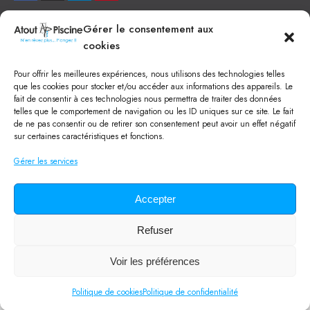
NEWSLETTER
Gérer le consentement aux
cookies
Je veux recevoir toute l'actu
Pour offrir les meilleures expériences, nous utilisons des technologies telles
NOS SERVICES
que les cookies pour stocker et/ou accéder aux informations des appareils. Le
fait de consentir à ces technologies nous permettra de traiter des données
Construction de piscine béton à Narbonne
telles que le comportement de navigation ou les ID uniques sur ce site. Le fait
Piscine coque à Narbonne
de ne pas consentir ou de retirer son consentement peut avoir un effet négatif
Acheter SPA à Narbonne
sur certaines caractéristiques et fonctions.
Pisciniste Narbonne
Magasin de piscine Lézignan
Gérer les services
Mini piscine
Terrassement à Narbonne
Location machine avec chauffeur
Balai Fairlocks
Accepter
Refuser
Tous droits réservés ©
2024
Atout Piscine
Qui sommes-nous ?
/
Mentions légales
/
Politique de confidentialité
/
Voir les préférences
CGV
/
Lexique de la piscine
Politique de cookies
Politique de confidentialité
Statcounter code invalid. Insert a fresh copy.