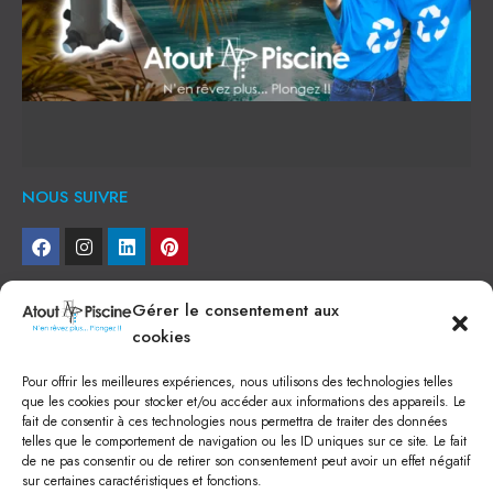
NOUS SUIVRE
NEWSLETTER
Gérer le consentement aux
cookies
Je veux recevoir toute l'actu
Pour offrir les meilleures expériences, nous utilisons des technologies telles
NOS SERVICES
que les cookies pour stocker et/ou accéder aux informations des appareils. Le
fait de consentir à ces technologies nous permettra de traiter des données
Construction de piscine béton à Narbonne
telles que le comportement de navigation ou les ID uniques sur ce site. Le fait
Piscine coque à Narbonne
de ne pas consentir ou de retirer son consentement peut avoir un effet négatif
Acheter SPA à Narbonne
sur certaines caractéristiques et fonctions.
Pisciniste Narbonne