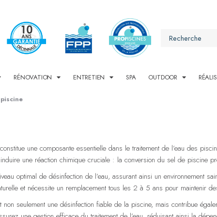
RÉNOVATION
ENTRETIEN
SPA
OUTDOOR
RÉALI
 piscine
ur, constitue une composante essentielle dans le traitement de l’eau des pis
r induire une réaction chimique cruciale : la conversion du sel de piscine p
iveau optimal de désinfection de l’eau, assurant ainsi un environnement sain
e naturelle et nécessite un remplacement tous les 2 à 5 ans pour maintenir 
it non seulement une désinfection fiable de la piscine, mais contribue égale
ssurez une gestion efficace du traitement de l’eau, réduisant ainsi la dépe