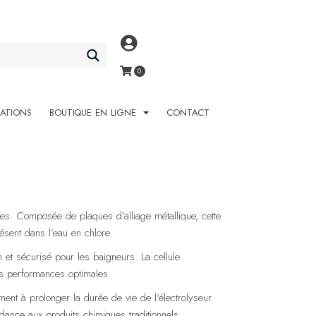
SATIONS
BOUTIQUE EN LIGNE
CONTACT
cines. Composée de plaques d’alliage métallique, cette
résent dans l’eau en chlore.
 et sécurisé pour les baigneurs. La cellule
des performances optimales.
ment à prolonger la durée de vie de l’électrolyseur.
ndance aux produits chimiques traditionnels.