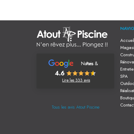
NAVI
Accuei
Magasi
Constru
Rénova
Notes & Avis
Entreti
4.6
SPA
Lire les 333 avis
Outdo
Réalisa
Boutiq
Contac
Tous les avis Atout Piscine