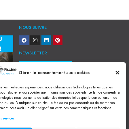
NOUS SUIVRE
NEWSLETTER
Je veux recevoir toute l'actu
Gérer le consentement aux cookies
NOS SERVICES
rir les meilleures expériences, nous utilisons des technologies telles que les
Construction de piscine béton à Narbonne
pour stocker et/ou accéder aux informations des appareils. Le fait de consentir à
Piscine coque à Narbonne
hnologies nous permettra de traiter des données telles que le comportement de
Acheter SPA à Narbonne
on ou les ID uniques sur ce site. Le fait de ne pas consentir ou de retirer son
Pisciniste Narbonne
ment peut avoir un effet négatif sur certaines caractéristiques et fonctions.
Magasin de piscine Lézignan
Mini piscine
Terrassement à Narbonne
s services
Location machine avec chauffeur
Balai Fairlocks