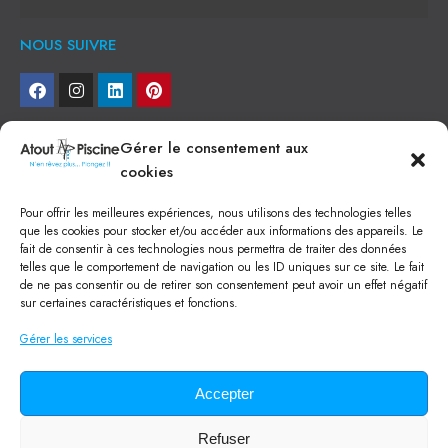
NOUS SUIVRE
NEWSLETTER
Gérer le consentement aux
cookies
Je veux recevoir toute l'actu
Pour offrir les meilleures expériences, nous utilisons des technologies telles
NOS SERVICES
que les cookies pour stocker et/ou accéder aux informations des appareils. Le
fait de consentir à ces technologies nous permettra de traiter des données
Construction de piscine béton à Narbonne
telles que le comportement de navigation ou les ID uniques sur ce site. Le fait
Piscine coque à Narbonne
de ne pas consentir ou de retirer son consentement peut avoir un effet négatif
Acheter SPA à Narbonne
sur certaines caractéristiques et fonctions.
Pisciniste Narbonne
Magasin de piscine Lézignan
Gérer les services
Mini piscine
Terrassement à Narbonne
Location machine avec chauffeur
Balai Fairlocks
Accepter
Refuser
Tous droits réservés ©
2024
Atout Piscine