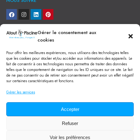
NOUS SUIVRE
NEWSLETTER
Gérer le consentement aux
cookies
Je veux recevoir toute l'actu
Pour offrir les meilleures expériences, nous utilisons des technologies telles
NOS SERVICES
que les cookies pour stocker et/ou accéder aux informations des appareils. Le
fait de consentir à ces technologies nous permettra de traiter des données
Construction de piscine béton à Narbonne
telles que le comportement de navigation ou les ID uniques sur ce site. Le fait
Piscine coque à Narbonne
de ne pas consentir ou de retirer son consentement peut avoir un effet négatif
Acheter SPA à Narbonne
sur certaines caractéristiques et fonctions.
Pisciniste Narbonne
Magasin de piscine Lézignan
Gérer les services
Mini piscine
Terrassement à Narbonne
Location machine avec chauffeur
Balai Fairlocks
Accepter
Refuser
Tous droits réservés ©
2024
Atout Piscine
Qui sommes-nous ?
/
Mentions légales
/
Politique de confidentialité
/
Voir les préférences