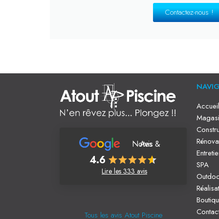
Contactez-nous !
NAVI
Accuei
Magasi
Constru
Rénova
Notes & Avis
Entreti
4.6
SPA
Lire les 333 avis
Outdo
Réalisa
Boutiq
Contac
Tous les avis Atout Piscine