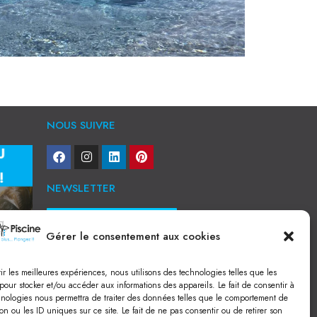
NOUS SUIVRE
NEWSLETTER
Je veux recevoir toute l'actu
Gérer le consentement aux cookies
NOS SERVICES
rir les meilleures expériences, nous utilisons des technologies telles que les
Construction de piscine béton à Narbonne
pour stocker et/ou accéder aux informations des appareils. Le fait de consentir à
Piscine coque à Narbonne
hnologies nous permettra de traiter des données telles que le comportement de
Acheter SPA à Narbonne
on ou les ID uniques sur ce site. Le fait de ne pas consentir ou de retirer son
Pisciniste Narbonne