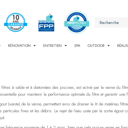
RÉNOVATION
ENTRETIEN
SPA
OUTDOOR
RÉALI
s filtres à sable et à diatomées des piscines, est activé par la vanne du fil
ssentielle pour maintenir la performance optimale du filtre et garantir une fil
égout (waste) de la vanne, permettant ainsi de drainer le lit de matériau fil
s particules fines et les débris. Le rejet de l’eau usée par la sortie égout 
oyé.
e fréquence moyenne de 1 à 2 mois, bien que cela puisse varier en fonction