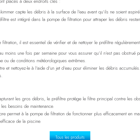
ont placés à deux endroits clés :
 skimmer capte les débris à la surface de l’eau avant qu’ils ne soient aspiré
filtre est intégré dans la pompe de filtration pour attraper les débris rest
ration, il est essentiel de vérifier et de nettoyer le préfiltre régulièrement
e au moins une fois par semaine pour vous assurer qu’il n’est pas obstrué p
cine ou de conditions météorologiques extrêmes.
tre et nettoyez-le à l’aide d’un jet d’eau pour éliminer les débris accumulés
s.
pturant les gros débris, le préfiltre protège le filtre principal contre les o
it les besoins de maintenance.
pre permet à la pompe de filtration de fonctionner plus efficacement en ma
 efficace de la piscine.
Tous les produits