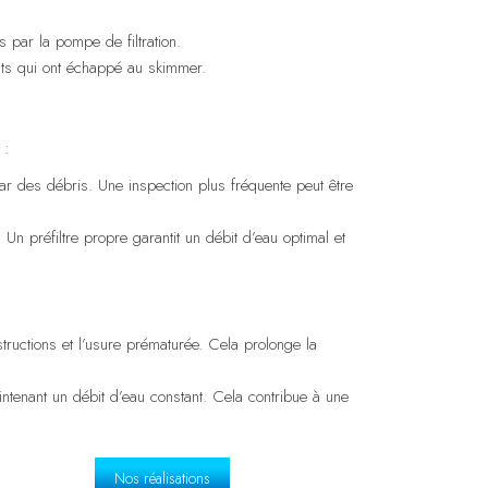
s par la pompe de filtration.
ants qui ont échappé au skimmer.
 :
ar des débris. Une inspection plus fréquente peut être
. Un préfiltre propre garantit un débit d’eau optimal et
bstructions et l’usure prématurée. Cela prolonge la
intenant un débit d’eau constant. Cela contribue à une
Nos réalisations