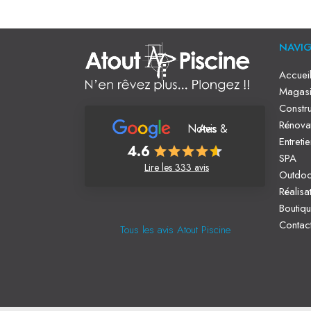
NAVI
Accuei
Magasi
Constru
Rénova
Notes & Avis
Entreti
4.6
SPA
Lire les 333 avis
Outdo
Réalisa
Boutiq
Contac
Tous les avis Atout Piscine