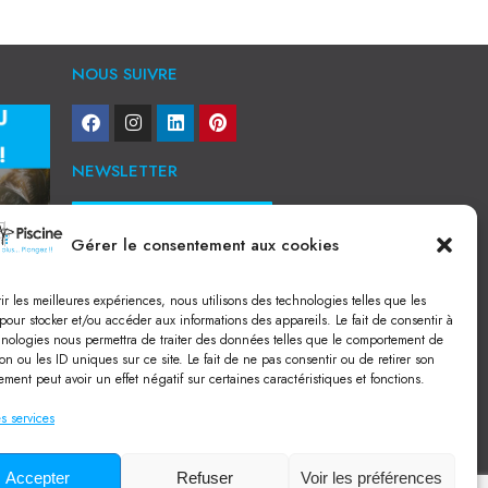
NOUS SUIVRE
NEWSLETTER
Je veux recevoir toute l'actu
Gérer le consentement aux cookies
NOS SERVICES
rir les meilleures expériences, nous utilisons des technologies telles que les
Construction de piscine béton à Narbonne
pour stocker et/ou accéder aux informations des appareils. Le fait de consentir à
Piscine coque à Narbonne
hnologies nous permettra de traiter des données telles que le comportement de
Acheter SPA à Narbonne
on ou les ID uniques sur ce site. Le fait de ne pas consentir ou de retirer son
Pisciniste Narbonne
ment peut avoir un effet négatif sur certaines caractéristiques et fonctions.
Magasin de piscine Lézignan
Mini piscine
Terrassement à Narbonne
s services
Location machine avec chauffeur
Balai Fairlocks
Accepter
Refuser
Voir les préférences