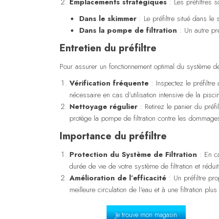
Emplacements stratégiques
: Les préfiltres s
Dans le skimmer
: Le préfiltre situé dans le
Dans la pompe de filtration
: Un autre pré
Entretien du préfiltre
Pour assurer un fonctionnement optimal du système de filt
Vérification fréquente
: Inspectez le préfiltr
nécessaire en cas d’utilisation intensive de la pis
Nettoyage régulier
: Retirez le panier du préfil
protège la pompe de filtration contre les dommage
Importance du préfiltre
Protection du Système de Filtration
: En ca
durée de vie de votre système de filtration et rédu
Amélioration de l’efficacité
: Un préfiltre pro
meilleure circulation de l’eau et à une filtration plus
Je trouve mon magasin