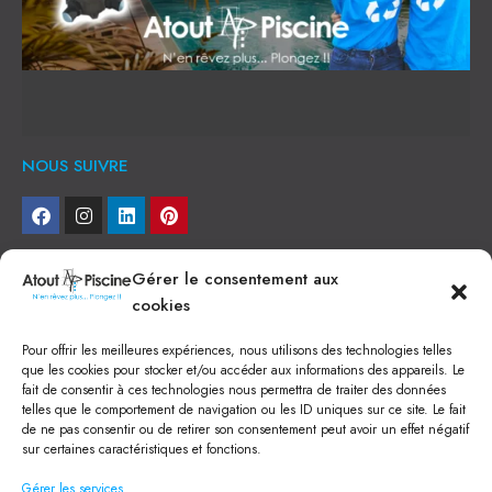
NOUS SUIVRE
NEWSLETTER
Gérer le consentement aux
cookies
Je veux recevoir toute l'actu
Pour offrir les meilleures expériences, nous utilisons des technologies telles
NOS SERVICES
que les cookies pour stocker et/ou accéder aux informations des appareils. Le
fait de consentir à ces technologies nous permettra de traiter des données
Construction de piscine béton à Narbonne
telles que le comportement de navigation ou les ID uniques sur ce site. Le fait
Piscine coque à Narbonne
de ne pas consentir ou de retirer son consentement peut avoir un effet négatif
Acheter SPA à Narbonne
sur certaines caractéristiques et fonctions.
Pisciniste Narbonne
Magasin de piscine Lézignan
Gérer les services