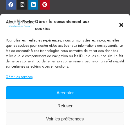
NEWSLETTER
Gérer le consentement aux
cookies
Je veux recevoir toute l'actu
Pour offrir les meilleures expériences, nous utilisons des technologies telles
NOS SERVICES
que les cookies pour stocker et/ou accéder aux informations des appareils. Le
fait de consentir à ces technologies nous permettra de traiter des données
Construction de piscine béton à Narbonne
telles que le comportement de navigation ou les ID uniques sur ce site. Le fait
Piscine coque à Narbonne
de ne pas consentir ou de retirer son consentement peut avoir un effet négatif
Acheter SPA à Narbonne
sur certaines caractéristiques et fonctions.
Pisciniste Narbonne
Magasin de piscine Lézignan
Gérer les services
Mini piscine
Terrassement à Narbonne
Location machine avec chauffeur
Balai Fairlocks
Accepter
Refuser
Tous droits réservés ©
2024
Atout Piscine
Qui sommes-nous ?
/
Mentions légales
/
Politique de confidentialité
/
Voir les préférences
CGV
/
Lexique de la piscine