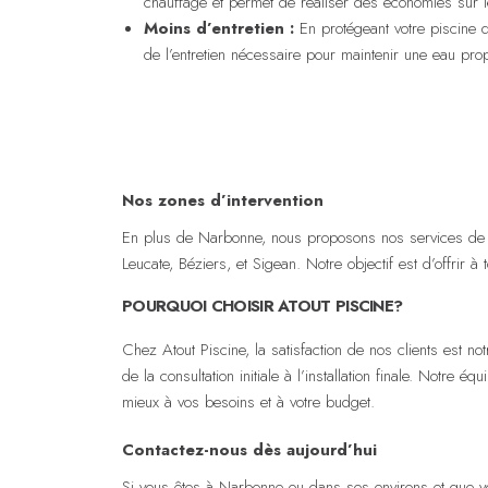
chauffage et permet de réaliser des économies sur l
Moins d’entretien :
En protégeant votre piscine de
de l’entretien nécessaire pour maintenir une eau propr
Nos zones d’intervention
En plus de Narbonne, nous proposons nos services de po
Leucate, Béziers, et Sigean. Notre objectif est d’offrir 
POURQUOI CHOISIR ATOUT PISCINE?
Chez Atout Piscine, la satisfaction de nos clients est n
de la consultation initiale à l’installation finale. Notre
mieux à vos besoins et à votre budget.
Contactez-nous dès aujourd’hui
Si vous êtes à Narbonne ou dans ses environs et que vo