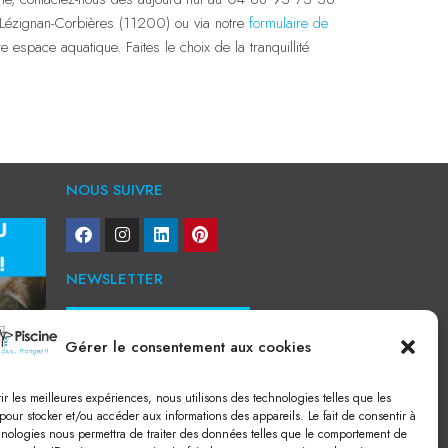
ézignan-Corbières (11200) ou via notre
formulaire de
espace aquatique. Faites le choix de la tranquillité
NOUS SUIVRE
NEWSLETTER
Je veux recevoir toute l'actu
Gérer le consentement aux cookies
NOS SERVICES
rir les meilleures expériences, nous utilisons des technologies telles que les
Construction de piscine béton à Narbonne
pour stocker et/ou accéder aux informations des appareils. Le fait de consentir à
Piscine coque à Narbonne
hnologies nous permettra de traiter des données telles que le comportement de
Acheter SPA à Narbonne