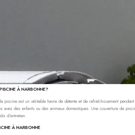
PISCINE À NARBONNE?
 la piscine est un véritable havre de détente et de rafraîchissement pendan
us avez des enfants ou des animaux domestiques. Une couverture de piscine 
ûts d’entretien.
SCINE À NARBONNE