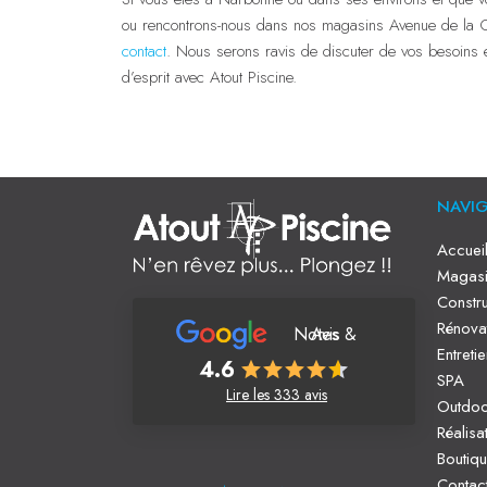
ou rencontrons-nous dans nos magasins Avenue de la 
contact
. Nous serons ravis de discuter de vos besoins et
d’esprit avec Atout Piscine.
NAVI
Accuei
Magasi
Constru
Rénova
Notes & Avis
Entreti
4.6
SPA
Lire les 333 avis
Outdo
Réalisa
Boutiq
Contac