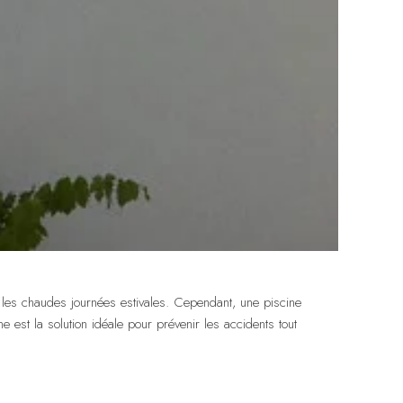
t les chaudes journées estivales. Cependant, une piscine
est la solution idéale pour prévenir les accidents tout