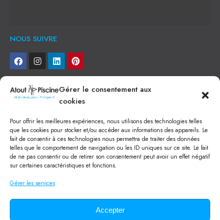
NOUS SUIVRE
NEWSLETTER
Gérer le consentement aux
cookies
Je veux recevoir toute l'actu
Pour offrir les meilleures expériences, nous utilisons des technologies telles
NOS SERVICES
que les cookies pour stocker et/ou accéder aux informations des appareils. Le
fait de consentir à ces technologies nous permettra de traiter des données
Construction de piscine béton à Narbonne
telles que le comportement de navigation ou les ID uniques sur ce site. Le fait
Piscine coque à Narbonne
de ne pas consentir ou de retirer son consentement peut avoir un effet négatif
Acheter SPA à Narbonne
sur certaines caractéristiques et fonctions.
Pisciniste Narbonne
Magasin de piscine Lézignan
Gérer les services
Mini piscine
Terrassement à Narbonne
Location machine avec chauffeur
Balai Fairlocks
Accepter