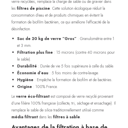
verre recyclées, remplace la charge de sable ou de gravier dans
les
filtres de piscine
. Cette solution écologique réduit la
consommation d’eau et de produits chimiques en évitant la
formation de biofilm bactérien, ce qui améliore l’efficacité de la
désinfection.
Sac de 20 kg de verre “Gros”
: Granulométrie entre 1
et 3 mm.
Filtration plus fine
: 15 microns (contre 40 microns pour
le sable).
Durabilité
: Durée de vie 5 fois supérieure à celle du sable.
Économie d’eau
: 5 fois moins de contre-lavage.
Hygiène
: Empêche la formation de biofilm et de bactéries.
Origine
: 100% France.
Le
verre éco-filtrant
est composé de verre recyclé provenant
d’une filière 100% française (collecte, tri, séchage et ensachage). Il
remplace le sable de silice traditionnellement utilisé comme
média filtrant
dans les
filtres à sable
.
Avantages de la filtration à base de