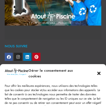
NOUS SUIVRE
NEWSLETTER
Gérer le consentement aux
cookies
Je veux recevoir toute l'actu
Pour offrir les meilleures expériences, nous utilisons des technologies telles
NOS SERVICES
que les cookies pour stocker et/ou accéder aux informations des appareils. Le
fait de consentir à ces technologies nous permettra de traiter des données
Construction de piscine béton à Narbonne
telles que le comportement de navigation ou les ID uniques sur ce site. Le fait
Piscine coque à Narbonne
de ne pas consentir ou de retirer son consentement peut avoir un effet négatif
Acheter SPA à Narbonne