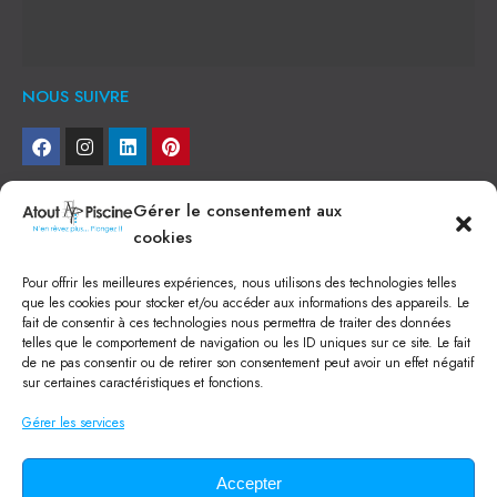
NOUS SUIVRE
NEWSLETTER
Gérer le consentement aux
cookies
Je veux recevoir toute l'actu
Pour offrir les meilleures expériences, nous utilisons des technologies telles
NOS SERVICES
que les cookies pour stocker et/ou accéder aux informations des appareils. Le
fait de consentir à ces technologies nous permettra de traiter des données
Construction de piscine béton à Narbonne
telles que le comportement de navigation ou les ID uniques sur ce site. Le fait
Piscine coque à Narbonne
de ne pas consentir ou de retirer son consentement peut avoir un effet négatif
Acheter SPA à Narbonne
sur certaines caractéristiques et fonctions.
Pisciniste Narbonne
Magasin de piscine Lézignan
Gérer les services
Mini piscine
Terrassement à Narbonne
Location machine avec chauffeur
Balai Fairlocks
Accepter