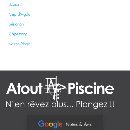
Béziers
Cap d’Agde
Sérignan
Capestang
Valras-Plage
Notes & Avis