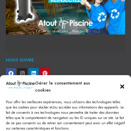
NOUS SUIVRE
Gérer le consentement aux
NEWSLETTER
cookies
Je veux recevoir toute l'actu
Pour offrir les meilleures expériences, nous utilisons des technologies telles
que les cookies pour stocker et/ou accéder aux informations des appareils. Le
fait de consentir à ces technologies nous permettra de traiter des données
NOS SERVICES
telles que le comportement de navigation ou les ID uniques sur ce site. Le fait
de ne pas consentir ou de retirer son consentement peut avoir un effet négatif
Construction de piscine béton à Narbonne
Piscine coque à Narbonne
sur certaines caractéristiques et fonctions.