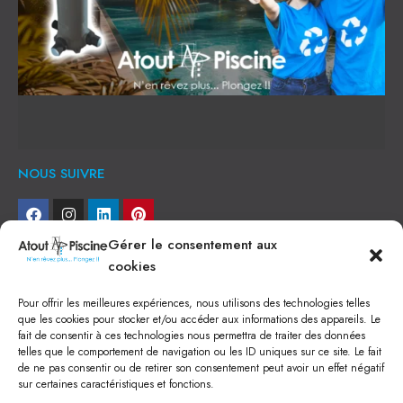
NOUS SUIVRE
Gérer le consentement aux
NEWSLETTER
cookies
Je veux recevoir toute l'actu
Pour offrir les meilleures expériences, nous utilisons des technologies telles
que les cookies pour stocker et/ou accéder aux informations des appareils. Le
fait de consentir à ces technologies nous permettra de traiter des données
NOS SERVICES
telles que le comportement de navigation ou les ID uniques sur ce site. Le fait
de ne pas consentir ou de retirer son consentement peut avoir un effet négatif
Construction de piscine béton à Narbonne
Piscine coque à Narbonne
sur certaines caractéristiques et fonctions.
Acheter SPA à Narbonne