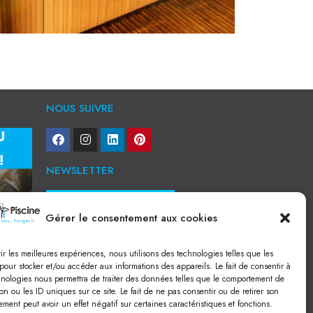
NOUS SUIVRE
NEWSLETTER
Je veux recevoir toute l'actu
Gérer le consentement aux cookies
NOS SERVICES
rir les meilleures expériences, nous utilisons des technologies telles que les
Construction de piscine béton à Narbonne
pour stocker et/ou accéder aux informations des appareils. Le fait de consentir à
Piscine coque à Narbonne
hnologies nous permettra de traiter des données telles que le comportement de
Acheter SPA à Narbonne
on ou les ID uniques sur ce site. Le fait de ne pas consentir ou de retirer son
Pisciniste Narbonne
ment peut avoir un effet négatif sur certaines caractéristiques et fonctions.
Magasin de piscine Lézignan