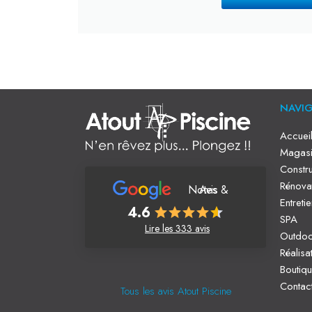
NAVI
Accuei
Magasi
Constru
Rénova
Notes & Avis
Entreti
4.6
SPA
Lire les 333 avis
Outdo
Réalisa
Boutiq
Contac
Tous les avis Atout Piscine