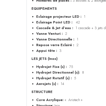
Nombres de places :
3 assises & 2 allongé
EQUIPEMENTS
Eclairage projecteur LED :
1
Eclairage Point LED :
42
Cascade & Jet d’eau :
1 cascade + 3 jets d
Vanne Venturi :
2
Vanne Directionnelle :
1
Repose verre Eclairé :
2
Appui tête :
3
LES JETS (Inox)
Hydrojet Fixe (s) :
75
Hydrojet Directionnel (s):
8
Hydrojet Rotatif (s) :
5
Aerojets (s) :
14
STRUCTURE
Cuve Acrylique:
« Aristech »
Structure:
Inox