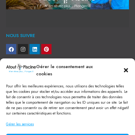
NOUS SUIVRE
NEWSLETTER
Gérer le consentement aux
cookies
Je veux recevoir toute l'actu
Pour offrir les meilleures expériences, nous utilisons des technologies telles
NOS SERVICES
que les cookies pour stocker et/ou accéder aux informations des appareils. Le
fait de consentir à ces technologies nous permettra de traiter des données
Construction de piscine béton à Narbonne
telles que le comportement de navigation ou les ID uniques sur ce site. Le fait
Piscine coque à Narbonne
de ne pas consentir ou de retirer son consentement peut avoir un effet négatif
Acheter SPA à Narbonne
sur certaines caractéristiques et fonctions.
Pisciniste Narbonne
Magasin de piscine Lézignan
Gérer les services
Mini piscine
Terrassement à Narbonne