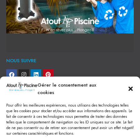
NOUS SUIVRE
Gérer le consentement aux
NEWSLETTER
cookies
Je veux recevoir toute l'actu
Pour offrir les meilleures expériences, nous utilisons des technologies telles
que les cookies pour stocker et/ou accéder aux informations des appareils. Le
fait de consentir à ces technologies nous permettra de traiter des données
NOS SERVICES
telles que le comportement de navigation ou les ID uniques sur ce site. Le fait
de ne pas consentir ou de retirer son consentement peut avoir un effet négatif
Construction de piscine béton à Narbonne
Piscine coque à Narbonne
sur certaines caractéristiques et fonctions.
Acheter SPA à Narbonne