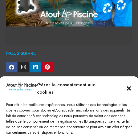
NOUS SUIVRE
NEWSLETTER
Gérer le consentement aux
cookies
Je veux recevoir toute l'actu
Pour offrir les meilleures expériences, nous utilisons des technologies telles
NOS SERVICES
que les cookies pour stocker et/ou accéder aux informations des appareils. Le
fait de consentir à ces technologies nous permettra de traiter des données
Construction de piscine béton à Narbonne
telles que le comportement de navigation ou les ID uniques sur ce site. Le fait
Piscine coque à Narbonne
de ne pas consentir ou de retirer son consentement peut avoir un effet négatif
Acheter SPA à Narbonne
sur certaines caractéristiques et fonctions.
Pisciniste Narbonne