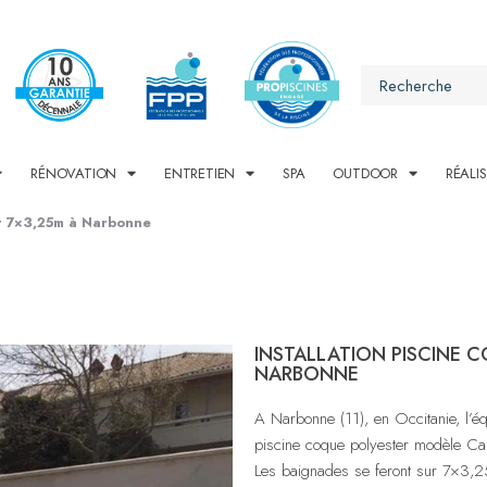
RÉNOVATION
ENTRETIEN
SPA
OUTDOOR
RÉALI
rt 7×3,25m à Narbonne
INSTALLATION PISCINE 
NARBONNE
A Narbonne (11), en Occitanie, l’équ
piscine coque polyester modèle Ca
Les baignades se feront sur 7×3,25m