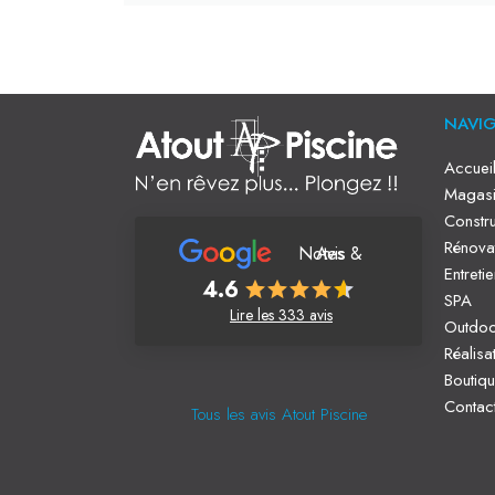
NAVI
Accuei
Magasi
Constru
Rénova
Notes & Avis
Entreti
4.6
SPA
Lire les 333 avis
Outdo
Réalisa
Boutiq
Contac
Tous les avis Atout Piscine