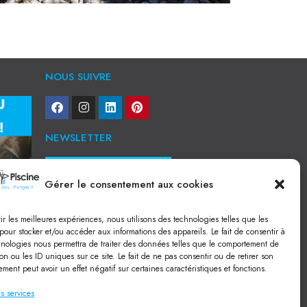
NOUS SUIVRE
NEWSLETTER
Je veux recevoir toute l'actu
Gérer le consentement aux cookies
NOS SERVICES
rir les meilleures expériences, nous utilisons des technologies telles que les
Construction de piscine béton à Narbonne
pour stocker et/ou accéder aux informations des appareils. Le fait de consentir à
Piscine coque à Narbonne
hnologies nous permettra de traiter des données telles que le comportement de
Acheter SPA à Narbonne
on ou les ID uniques sur ce site. Le fait de ne pas consentir ou de retirer son
Pisciniste Narbonne
ment peut avoir un effet négatif sur certaines caractéristiques et fonctions.
Magasin de piscine Lézignan
Mini piscine
Terrassement à Narbonne
s services
Location machine avec chauffeur