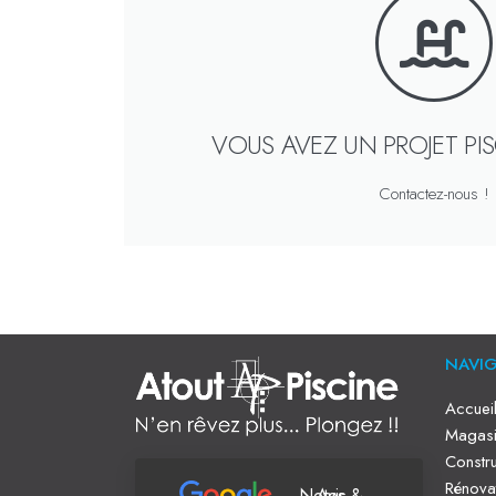
VOUS AVEZ UN PROJET PI
Contactez-nous !
NAVI
Accuei
Magasi
Constru
Rénova
Notes & Avis