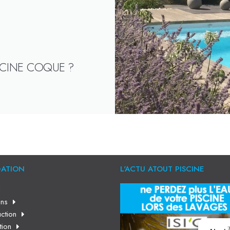
SCINE COQUE ?
GATION
L'ACTU ATOUT PISCINE
l
ns
ction
tion