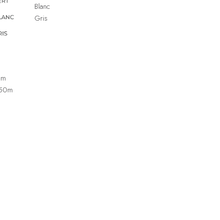
Blanc
Gris
0m
2,50m