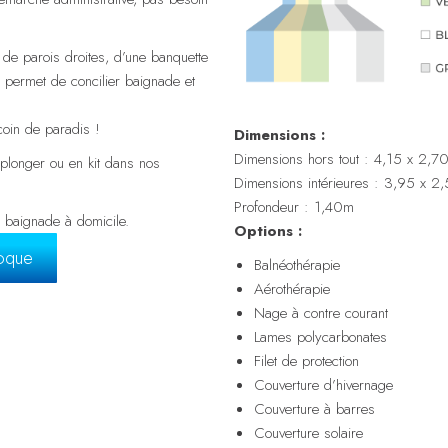
 de parois droites, d’une banquette
ne permet de concilier baignade et
coin de paradis !
Dimensions :
Dimensions hors tout : 4,15 x 2,7
 plonger ou en kit dans nos
Dimensions intérieures : 3,95 x 
Profondeur : 1,40m
e baignade à domicile.
Options :
coque
Balnéothérapie
Aérothérapie
Nage à contre courant
Lames polycarbonates
Filet de protection
Couverture d’hivernage
Couverture à barres
Couverture solaire