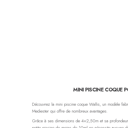
MINI PISCINE COQUE 
Découvrez la mini piscine coque Wallis, un modèle fab
Mediester qui offre de nombreux avantages.
Grâce à ses dimensions de 4×2,50m et sa profondeur 
petite piscine de moins de 10m² ne nécessite aucune d