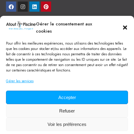
NEWSLETTER
Gérer le consentement aux
cookies
Je veux recevoir toute l'actu
Pour offrir les meilleures expériences, nous utilisons des technologies telles
NOS SERVICES
que les cookies pour stocker et/ou accéder aux informations des appareils. Le
fait de consentir à ces technologies nous permettra de traiter des données
Construction de piscine béton à Narbonne
telles que le comportement de navigation ou les ID uniques sur ce site. Le fait
Piscine coque à Narbonne
de ne pas consentir ou de retirer son consentement peut avoir un effet négatif
Acheter SPA à Narbonne
sur certaines caractéristiques et fonctions.
Pisciniste Narbonne
Magasin de piscine Lézignan
Gérer les services
Mini piscine
Terrassement à Narbonne
Location machine avec chauffeur
Balai Fairlocks
Accepter
Refuser
Tous droits réservés ©
2024
Atout Piscine
Qui sommes-nous ?
/
Mentions légales
/
Politique de confidentialité
/
Voir les préférences
CGV
/
Lexique de la piscine