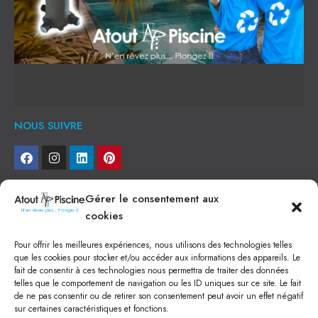
NOUS SUIVRE
NEWSLETTER
Gérer le consentement aux
cookies
Je veux recevoir toute l'actu
Pour offrir les meilleures expériences, nous utilisons des technologies telles
NOS SERVICES
que les cookies pour stocker et/ou accéder aux informations des appareils. Le
fait de consentir à ces technologies nous permettra de traiter des données
Construction de piscine béton à Narbonne
telles que le comportement de navigation ou les ID uniques sur ce site. Le fait
Piscine coque à Narbonne
de ne pas consentir ou de retirer son consentement peut avoir un effet négatif
Acheter SPA à Narbonne
sur certaines caractéristiques et fonctions.
Pisciniste Narbonne