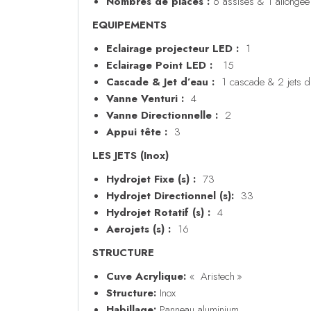
Nombres de places :
6 assises & 1 allongée
EQUIPEMENTS
Eclairage projecteur LED :
1
Eclairage Point LED :
15
Cascade & Jet d’eau :
1 cascade & 2 jets d
Vanne Venturi :
4
Vanne Directionnelle :
2
Appui tête :
3
LES JETS (Inox)
Hydrojet Fixe (s) :
73
Hydrojet Directionnel (s):
33
Hydrojet Rotatif (s) :
4
Aerojets (s) :
16
STRUCTURE
Cuve Acrylique:
« Aristech »
Structure:
Inox
Habillage:
Panneau aluminium