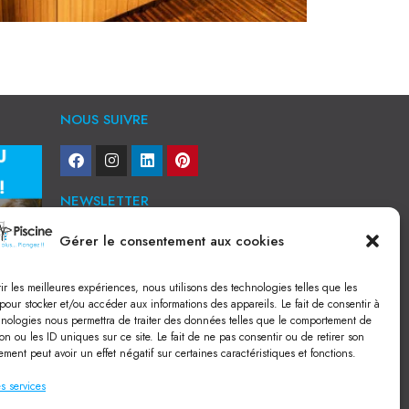
NOUS SUIVRE
NEWSLETTER
Gérer le consentement aux cookies
Je veux recevoir toute l'actu
NOS SERVICES
rir les meilleures expériences, nous utilisons des technologies telles que les
pour stocker et/ou accéder aux informations des appareils. Le fait de consentir à
Construction de piscine béton à Narbonne
hnologies nous permettra de traiter des données telles que le comportement de
Piscine coque à Narbonne
on ou les ID uniques sur ce site. Le fait de ne pas consentir ou de retirer son
Acheter SPA à Narbonne
ment peut avoir un effet négatif sur certaines caractéristiques et fonctions.
Pisciniste Narbonne
Magasin de piscine Lézignan
s services
Mini piscine
Terrassement à Narbonne