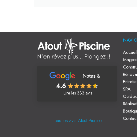
NAVI
Accuei
Magasi
Constru
Rénova
Notes & Avis
Entreti
4.6
SPA
Lire les 333 avis
Outdo
Réalisa
Boutiq
Contac
Tous les avis Atout Piscine