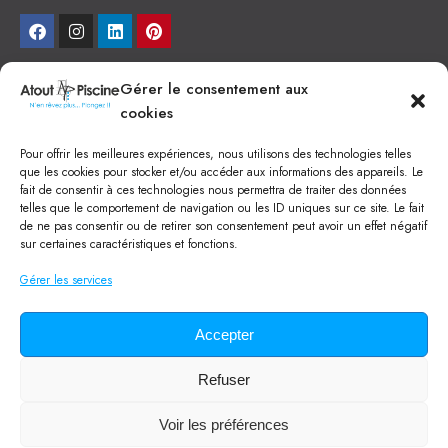
NEWSLETTER
Gérer le consentement aux
cookies
Je veux recevoir toute l'actu
Pour offrir les meilleures expériences, nous utilisons des technologies telles
NOS SERVICES
que les cookies pour stocker et/ou accéder aux informations des appareils. Le
fait de consentir à ces technologies nous permettra de traiter des données
Construction de piscine béton à Narbonne
telles que le comportement de navigation ou les ID uniques sur ce site. Le fait
Piscine coque à Narbonne
de ne pas consentir ou de retirer son consentement peut avoir un effet négatif
Acheter SPA à Narbonne
sur certaines caractéristiques et fonctions.
Pisciniste Narbonne
Magasin de piscine Lézignan
Gérer les services
Mini piscine
Terrassement à Narbonne
Location machine avec chauffeur
Balai Fairlocks
Accepter
Refuser
Tous droits réservés ©
2024
Atout Piscine
Qui sommes-nous ?
/
Mentions légales
/
Politique de confidentialité
/
Voir les préférences