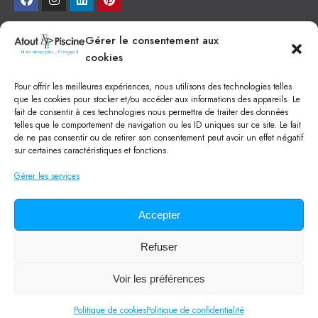
NEWSLETTER
Gérer le consentement aux
cookies
Je veux recevoir toute l'actu
Pour offrir les meilleures expériences, nous utilisons des technologies telles
NOS SERVICES
que les cookies pour stocker et/ou accéder aux informations des appareils. Le
fait de consentir à ces technologies nous permettra de traiter des données
Construction de piscine béton à Narbonne
telles que le comportement de navigation ou les ID uniques sur ce site. Le fait
Piscine coque à Narbonne
de ne pas consentir ou de retirer son consentement peut avoir un effet négatif
Acheter SPA à Narbonne
sur certaines caractéristiques et fonctions.
Pisciniste Narbonne
Magasin de piscine Lézignan
Gérer les services
Mini piscine
Terrassement à Narbonne
Location machine avec chauffeur
Balai Fairlocks
Accepter
Refuser
Tous droits réservés ©
2024
Atout Piscine
Qui sommes-nous ?
/
Mentions légales
/
Politique de confidentialité
/
Voir les préférences
CGV
/
Lexique de la piscine
Politique de cookies
Politique de confidentialité