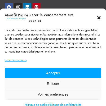
Gérer le consentement aux
NEWSLETTER
cookies
Je veux recevoir toute l'actu
Pour offrir les meilleures expériences, nous utilisons des technologies telles
que les cookies pour stocker et/ou accéder aux informations des appareils. Le
fait de consentir à ces technologies nous permettra de traiter des données
NOS SERVICES
telles que le comportement de navigation ou les ID uniques sur ce site. Le fait
de ne pas consentir ou de retirer son consentement peut avoir un effet négatif
Construction de piscine béton à Narbonne
Piscine coque à Narbonne
sur certaines caractéristiques et fonctions.
Acheter SPA à Narbonne
Pisciniste Narbonne
Gérer les services
Magasin de piscine Lézignan
Mini piscine
Terrassement à Narbonne
Accepter
Location machine avec chauffeur
Balai Fairlocks
Refuser
Tous droits réservés ©
2024
Atout Piscine
Voir les préférences
Qui sommes-nous ?
/
Mentions légales
/
Politique de confidentialité
/
Politique de cookies
Politique de confidentialité