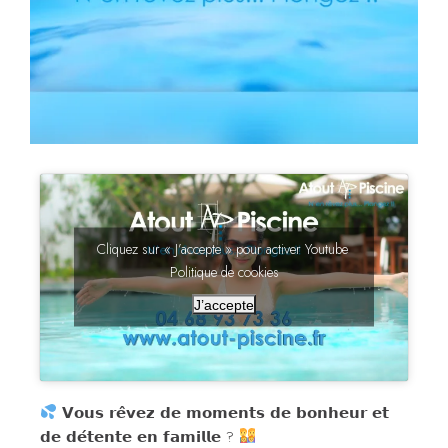
Cliquez sur « J’accepte » pour activer Youtube
Politique de cookies
J’accepte
𝗩𝗼𝘂𝘀 𝗿𝗲̂𝘃𝗲𝘇 𝗱𝗲 𝗺𝗼𝗺𝗲𝗻𝘁𝘀 𝗱𝗲 𝗯𝗼𝗻𝗵𝗲𝘂𝗿 𝗲𝘁
𝗱𝗲 𝗱𝗲́𝘁𝗲𝗻𝘁𝗲 𝗲𝗻 𝗳𝗮𝗺𝗶𝗹𝗹𝗲 ?