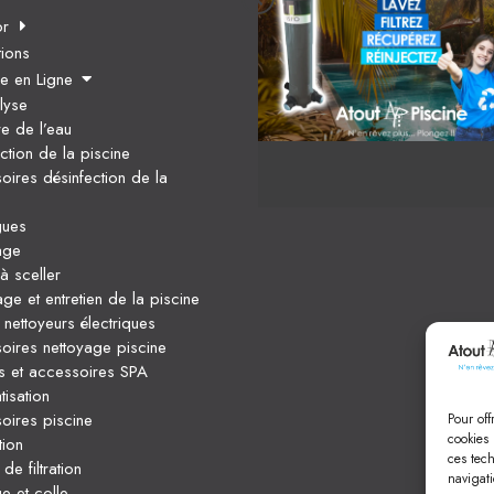
or
tions
ue en Ligne
lyse
re de l’eau
ction de la piscine
oires désinfection de la
gues
age
à sceller
ge et entretien de la piscine
nettoyeurs électriques
oires nettoyage piscine
ts et accessoires SPA
isation
oires piscine
Pour off
cookies 
tion
ces tec
e filtration
navigati
ge et colle