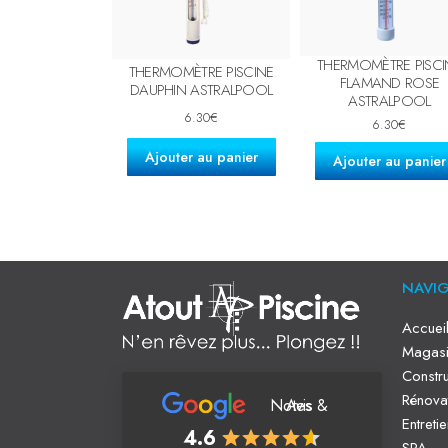
THERMOMÈTRE PISCI
THERMOMÈTRE PISCINE
FLAMAND ROSE
DAUPHIN ASTRALPOOL
ASTRALPOOL
6.30
€
6.30
€
Ajouter au panier
Ajouter au panier
NAVI
Accuei
Magasi
Constru
Rénova
Notes & Avis
Entreti
4.6
SPA