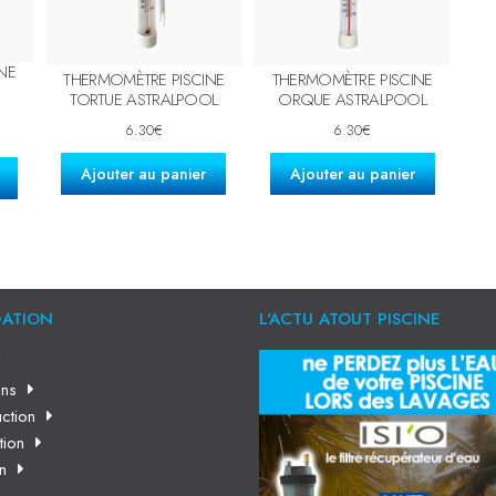
NE
THERMOMÈTRE PISCINE
THERMOMÈTRE PISCINE
TORTUE ASTRALPOOL
ORQUE ASTRALPOOL
6.30
€
6.30
€
Ajouter au panier
Ajouter au panier
GATION
L'ACTU ATOUT PISCINE
l
ns
ction
tion
en