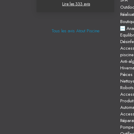
Lire les 333 avis
Outdo
Réalisa
Boutiq
Ana
Tous les avis Atout Piscine
Equilib
Désinfe
Access
piscine
Anti-al
Hivern
Pièces 
Nettoya
Robots 
Access
Produi
Automat
Access
Répara
Pompe d
Outilla