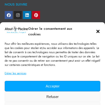
NOUS SUIVRE
NEWSLETTER
Gérer le consentement aux
cookies
Je veux recevoir toute l'actu
Pour offrir les meilleures expériences, nous utilisons des technologies telles
NOS SERVICES
que les cookies pour stocker et/ou accéder aux informations des appareils. Le
fait de consentir à ces technologies nous permettra de traiter des données
Construction de piscine béton à Narbonne
telles que le comportement de navigation ou les ID uniques sur ce site. Le fait
Piscine coque à Narbonne
de ne pas consentir ou de retirer son consentement peut avoir un effet négatif
Acheter SPA à Narbonne
sur certaines caractéristiques et fonctions.
Pisciniste Narbonne
Magasin de piscine Lézignan
Gérer les services
Mini piscine
Terrassement à Narbonne
Location machine avec chauffeur
Balai Fairlocks
Accepter
Refuser
Tous droits réservés ©
2024
Atout Piscine