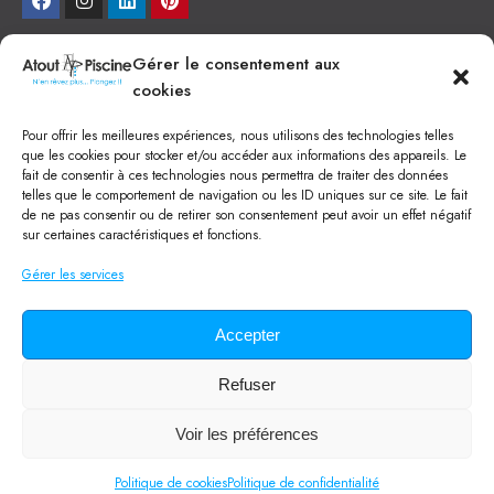
NEWSLETTER
Gérer le consentement aux
cookies
Je veux recevoir toute l'actu
Pour offrir les meilleures expériences, nous utilisons des technologies telles
NOS SERVICES
que les cookies pour stocker et/ou accéder aux informations des appareils. Le
fait de consentir à ces technologies nous permettra de traiter des données
Construction de piscine béton à Narbonne
telles que le comportement de navigation ou les ID uniques sur ce site. Le fait
Piscine coque à Narbonne
de ne pas consentir ou de retirer son consentement peut avoir un effet négatif
Acheter SPA à Narbonne
sur certaines caractéristiques et fonctions.
Pisciniste Narbonne
Magasin de piscine Lézignan
Gérer les services
Mini piscine
Terrassement à Narbonne
Location machine avec chauffeur
Balai Fairlocks
Accepter
Refuser
Tous droits réservés ©
2024
Atout Piscine
Qui sommes-nous ?
/
Mentions légales
/
Politique de confidentialité
/
Voir les préférences
CGV
/
Lexique de la piscine
Politique de cookies
Politique de confidentialité