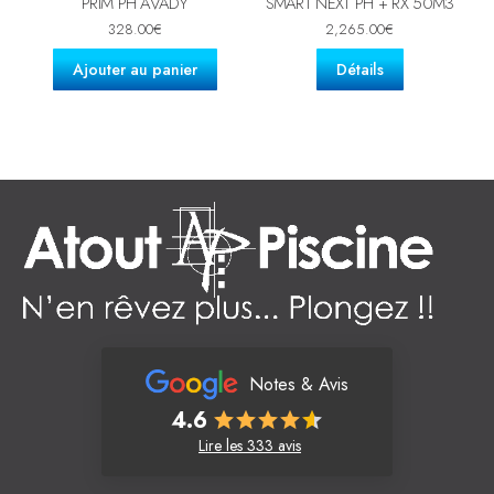
PRIM PH AVADY
SMART NEXT PH + RX 50M3
328.00
€
2,265.00
€
Ajouter au panier
Détails
Notes & Avis
4.6
Lire les 333 avis