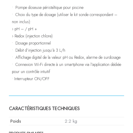
• Pompe doseuse péristaltique pour piscine
• Choix du type de dosage (utiliser le kit sonde correspondant –
non inclus):
› pH – / pH +
› Redox (injection chlore)
• Dosage proportionnel
• Débit d’injection jusqu’à 3 L/h
• Affichage digital de la valeur pH ou Redox, alarme de surdosage
• Connexion Wi-Fi directe à un smartphone via l’application dédiée
pour un contrôle intuitif
• Interrupteur ON/OFF
CARACTÉRISTIQUES TECHNIQUES
Poids
2.2 kg