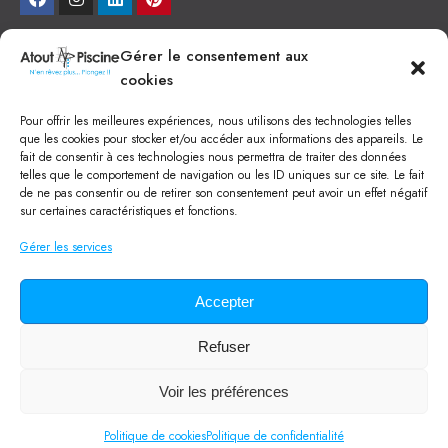
NEWSLETTER
Gérer le consentement aux
cookies
Je veux recevoir toute l'actu
Pour offrir les meilleures expériences, nous utilisons des technologies telles
NOS SERVICES
que les cookies pour stocker et/ou accéder aux informations des appareils. Le
fait de consentir à ces technologies nous permettra de traiter des données
Construction de piscine béton à Narbonne
telles que le comportement de navigation ou les ID uniques sur ce site. Le fait
Piscine coque à Narbonne
de ne pas consentir ou de retirer son consentement peut avoir un effet négatif
Acheter SPA à Narbonne
sur certaines caractéristiques et fonctions.
Pisciniste Narbonne
Magasin de piscine Lézignan
Gérer les services
Mini piscine
Terrassement à Narbonne
Location machine avec chauffeur
Balai Fairlocks
Accepter
Refuser
Tous droits réservés ©
2024
Atout Piscine
Qui sommes-nous ?
/
Mentions légales
/
Politique de confidentialité
/
Voir les préférences
CGV
/
Lexique de la piscine
Politique de cookies
Politique de confidentialité