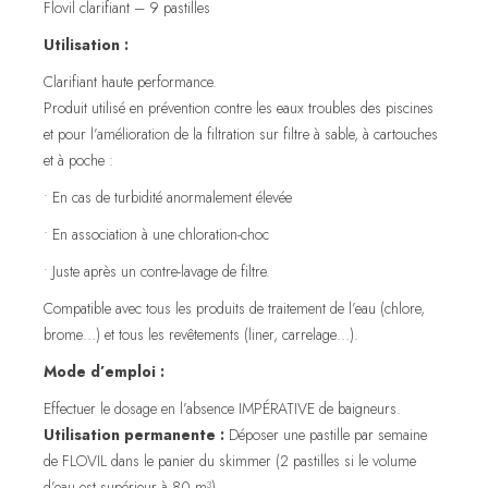
Flovil clarifiant – 9 pastilles
Utilisation :
Clarifiant haute performance.
Produit utilisé en prévention contre les eaux troubles des piscines
et pour l’amélioration de la filtration sur filtre à sable, à cartouches
et à poche :
• En cas de turbidité anormalement élevée
• En association à une chloration-choc
• Juste après un contre-lavage de filtre.
Compatible avec tous les produits de traitement de l’eau (chlore,
brome…) et tous les revêtements (liner, carrelage…).
Mode d’emploi :
Effectuer le dosage en l’absence IMPÉRATIVE de baigneurs.
Utilisation permanente :
Déposer une pastille par semaine
de FLOVIL dans le panier du skimmer (2 pastilles si le volume
d’eau est supérieur à 80 m³).