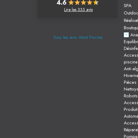
4.6
SPA
Lire les 333 avis
Outdo
Réalisa
Boutiq
Ana
Tous les avis Atout Piscine
Equilib
Désinfe
Access
piscine
Anti-al
Hivern
Pièces 
Nettoya
Robots 
Access
Produi
Automat
Access
Répara
Pompe d