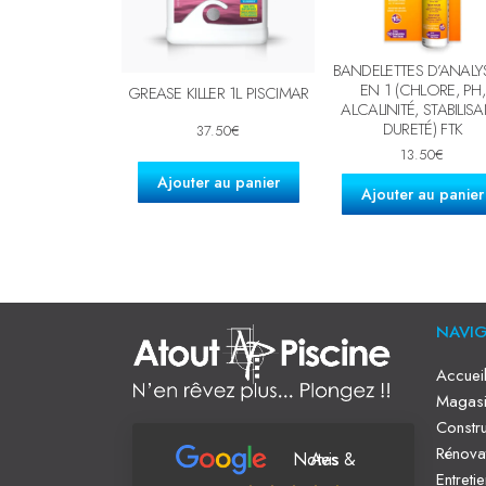
BANDELETTES D’ANALY
EN 1 (CHLORE, PH,
GREASE KILLER 1L PISCIMAR
ALCALINITÉ, STABILISA
DURETÉ) FTK
37.50
€
13.50
€
Ajouter au panier
Ajouter au panier
NAVI
Accuei
Magasi
Constru
Rénova
Notes & Avis
Entreti