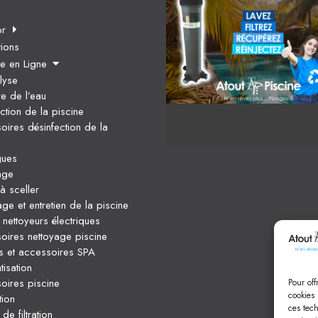
or
tions
ue en Ligne
lyse
re de l’eau
ction de la piscine
oires désinfection de la
gues
age
à sceller
ge et entretien de la piscine
nettoyeurs électriques
oires nettoyage piscine
ts et accessoires SPA
isation
oires piscine
Pour off
cookies 
tion
ces tec
e filtration