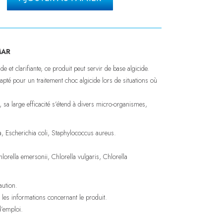
MAR
e et clarifiante, ce produit peut servir de base algicide.
pté pour un traitement choc algicide lors de situations où
 sa large efficacité s’étend à divers micro-organismes,
 Escherichia coli, Staphylococcus aureus.
lorella emersonii, Chlorella vulgaris, Chlorella
aution.
 et les informations concernant le produit.
d’emploi.