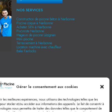
NOS SERVICES
Construction de piscine béton à Narbonne
Piscine coque à Narbonne
Acheter SPA à Narbonne
Pisciniste Narbonne
Magasin de piscine Lézignan
Mini piscine
Terrassement à Narbonne
Location machine avec chauffeur
Balai Fairlocks
Gérer le consentement aux cookies
rir les meilleures expériences, nous utilisons des technologies telles que les
pour stocker et/ou accéder aux informations des appareils. Le fait de consentir à
hnologies nous permettra de traiter des données telles que le comportement de