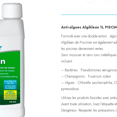
Anti-algues Algiklean 1L PISCI
Formulé avec une double action : algicid
Algiklean de Piscimar est également ada
les piscines deviennent vertes.
Sans mousser et sans ions métalliques,
incluant :
– Bactéries : Pseudomonas aeruginosa,
– Champignons : Fusarium solani
– Algues : Chlorella saccharophilia, Ch
pyrenoidosa.
Utilisez les produits biocides avec préc
Avant toute utilisation, lisez l’étiquette
Dangereux. Respecter les précautions 