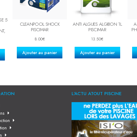
SE 5
CLEANPOOL SHOCK
ANTI ALGUES ALGIBON 1L
A
PISCIMAR
PISCIMAR
PH
NT,
8.00
€
13.50
€
Ajouter au panier
Ajouter au panier
GATION
L'ACTU ATOUT PISCINE
l
ns
ction
tion
en