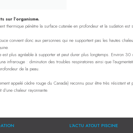
ts sur l’organisme.
ment thermique pénètre la surface cutanée en profondeur et la sudation est s
ouce convient donc aux personnes qui ne supportent pas les hautes chaleu
uine.
st plus agréable à supporter et peut durer plus longtemps. Environ 30 mi
a infrarouge : diminution des troubles respiratoires ainsi que l’augmenta
profondeur de la peau.
ment appelé cèdre rouge du Canada) reconnu pour être très résistant et parf
t d’une chaleur rayonnante.
GATION
L'ACTU ATOUT PISCINE