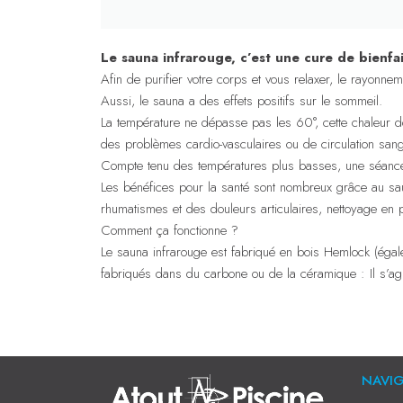
Le sauna infrarouge, c’est une cure de bienfai
Afin de purifier votre corps et vous relaxer, le rayonne
Aussi, le sauna a des effets positifs sur le sommeil.
La température ne dépasse pas les 60°, cette chaleur d
des problèmes cardio-vasculaires ou de circulation sang
Compte tenu des températures plus basses, une séance e
Les bénéfices pour la santé sont nombreux grâce au saun
rhumatismes et des douleurs articulaires, nettoyage en 
Comment ça fonctionne ?
Le sauna infrarouge est fabriqué en bois Hemlock (égale
fabriqués dans du carbone ou de la céramique : Il s’agi
NAVI