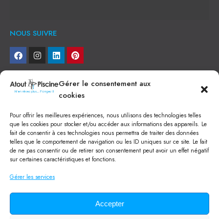
NOUS SUIVRE
NEWSLETTER
Gérer le consentement aux
cookies
Je veux recevoir toute l'actu
Pour offrir les meilleures expériences, nous utilisons des technologies telles
NOS SERVICES
que les cookies pour stocker et/ou accéder aux informations des appareils. Le
fait de consentir à ces technologies nous permettra de traiter des données
Construction de piscine béton à Narbonne
telles que le comportement de navigation ou les ID uniques sur ce site. Le fait
Piscine coque à Narbonne
de ne pas consentir ou de retirer son consentement peut avoir un effet négatif
Acheter SPA à Narbonne
sur certaines caractéristiques et fonctions.
Pisciniste Narbonne
Magasin de piscine Lézignan
Gérer les services
Mini piscine
Terrassement à Narbonne
Location machine avec chauffeur
Balai Fairlocks
Accepter