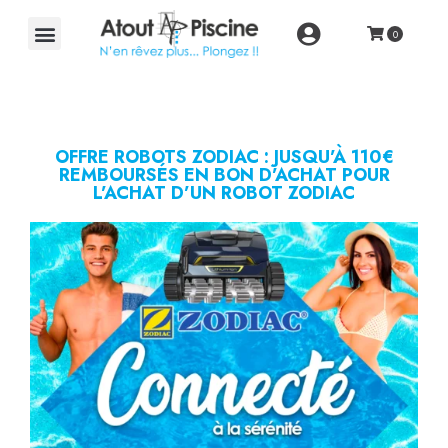
OFFRE ROBOTS ZODIAC : JUSQU’À 110€
REMBOURSÉS EN BON D’ACHAT POUR
L’ACHAT D’UN ROBOT ZODIAC