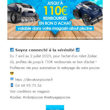
𝗦𝗼𝘆𝗲𝘇 𝗰𝗼𝗻𝗻𝗲𝗰𝘁𝗲́ 𝗮̀ 𝗹𝗮 𝘀𝗲́𝗿𝗲́𝗻𝗶𝘁𝗲́
Du 7 avril au 2 juillet 2023, pour l’achat d’un robot Zodiac
iQ, profitez de jusqu’à 110€ remboursés en bon d’achat !
Profitez-en vite pour automatiser le nettoyage de votre piscine
https://dev.atout-piscine.fr
04 68 93 73 36
Voir conditions en magasin
#zodiac #robotpiscine #nettoyagepiscine
J'y vais